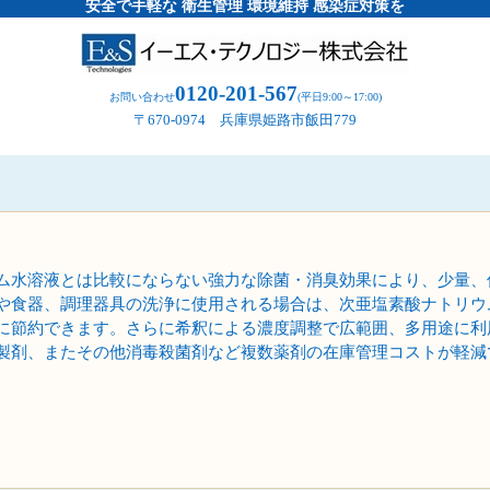
安全で手軽な 衛生管理 環境維持 感染症対策を
0120-201-567
お問い合わせ
(平日9:00～17:00)
〒670-0974 兵庫県姫路市飯田779
ム水溶液とは比較にならない強力な除菌・消臭効果により、少量、
や食器、調理器具の洗浄に使用される場合は、次亜塩素酸ナトリウ
に節約できます。さらに希釈による濃度調整で広範囲、多用途に利
製剤、またその他消毒殺菌剤など複数薬剤の在庫管理コストが軽減